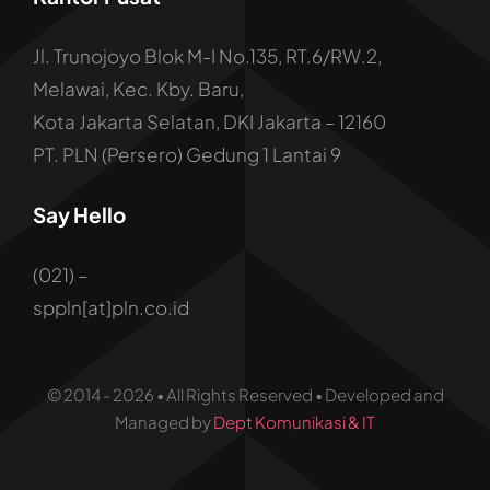
Kantor Pusat
Jl. Trunojoyo Blok M-I No.135, RT.6/RW.2,
Melawai, Kec. Kby. Baru,
Kota Jakarta Selatan, DKI Jakarta – 12160
PT. PLN (Persero) Gedung 1 Lantai 9
Say Hello
(021) –
sppln[at]pln.co.id
© 2014 - 2026 • All Rights Reserved • Developed and
Managed by
Dept Komunikasi & IT